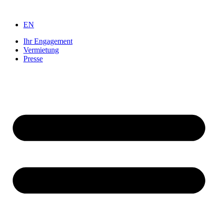
Zum
Inhalt
EN
springen
Ihr Engagement
Vermietung
Presse