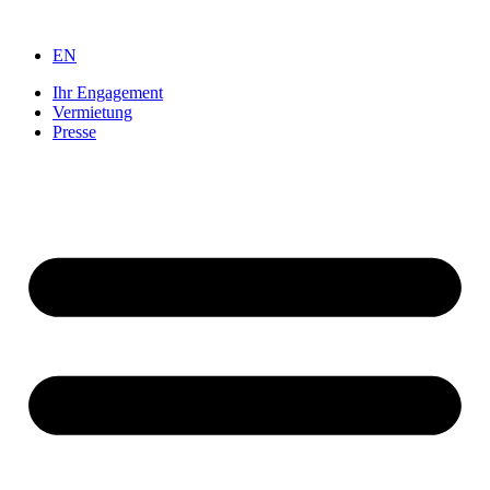
Zum
Inhalt
EN
springen
Ihr Engagement
Vermietung
Presse