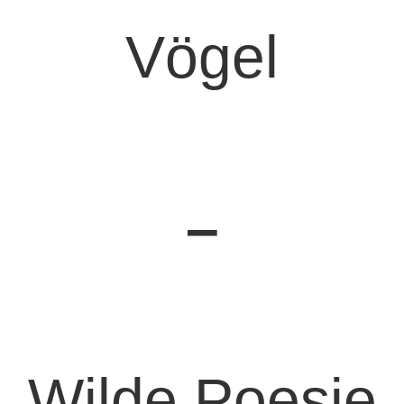
Vögel
–
Wilde Poesie