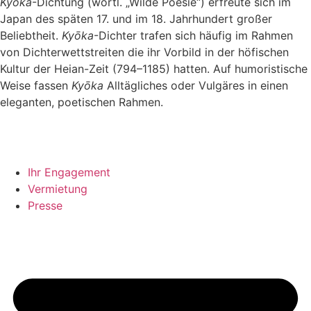
Ky
ō
ka
-Dichtung (wörtl. „Wilde Poesie“) erfreute sich im
Japan des späten 17. und im 18. Jahrhundert großer
Beliebtheit.
Ky
ō
ka
-Dichter trafen sich häufig im Rahmen
von Dichterwettstreiten die ihr Vorbild in der höfischen
Kultur der Heian-Zeit (794–1185) hatten. Auf humoristische
Weise fassen
Ky
ō
ka
Alltägliches oder Vulgäres in einen
eleganten, poetischen Rahmen.
Ihr Engagement
Vermietung
Presse